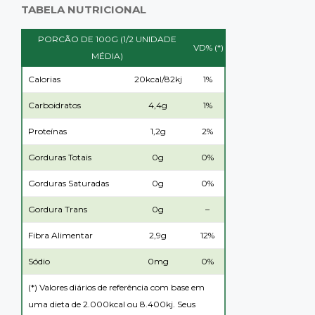
TABELA NUTRICIONAL
PORCÃO DE 100G (1/2 UNIDADE
VD% (*)
MÉDIA)
Calorias
20kcal/82kj
1%
Carboidratos
4,4g
1%
Proteínas
1,2g
2%
Gorduras Totais
0g
0%
Gorduras Saturadas
0g
0%
Gordura Trans
0g
–
Fibra Alimentar
2,9g
12%
Sódio
0mg
0%
(*) Valores diários de referência com base em
uma dieta de 2.000kcal ou 8.400kj. Seus