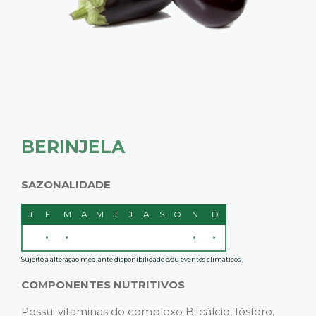
BERINJELA
SAZONALIDADE
J
F
M
A
M
J
J
A
S
O
N
D
•
•
•
•
Sujeito a alteração mediante disponibilidade e/ou eventos climáticos
COMPONENTES NUTRITIVOS
Possui vitaminas do complexo B, cálcio, fósforo,