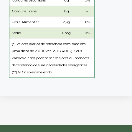
Gorduras Saturadas
0g
0%
Gordura Trans
0g
–
Fibra Alimentar
2,7g
11%
Sódio
0mg
0%
(*) Valores diários de referência com base em
uma dieta de 2.000kcal ou 8.400kj. Seus
valores diários podem ser maiores ou menores
dependendo de suas necessidades energéticas.
(**) VD não estabelecido.