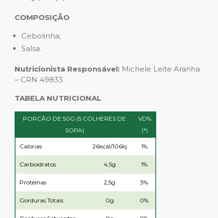
COMPOSIÇÃO
Cebolinha;
Salsa.
Nutricionista Responsável:
Michele Leite Aranha
– CRN 49833
TABELA NUTRICIONAL
PORCÃO DE 50G (5 COLHERES DE
VD%
SOPA)
(*)
Calorias
26kcal/106kj
1%
Carboidratos
4,5g
1%
Proteínas
2,5g
3%
Gorduras Totais
0g
0%