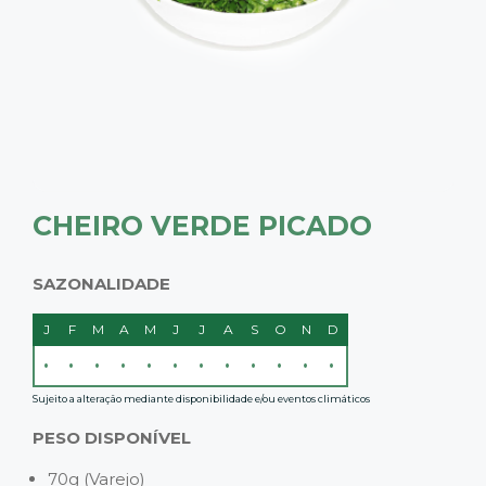
CHEIRO VERDE PICADO
SAZONALIDADE
J
F
M
A
M
J
J
A
S
O
N
D
•
•
•
•
•
•
•
•
•
•
•
•
Sujeito a alteração mediante disponibilidade e/ou eventos climáticos
PESO DISPONÍVEL
70g (Varejo)