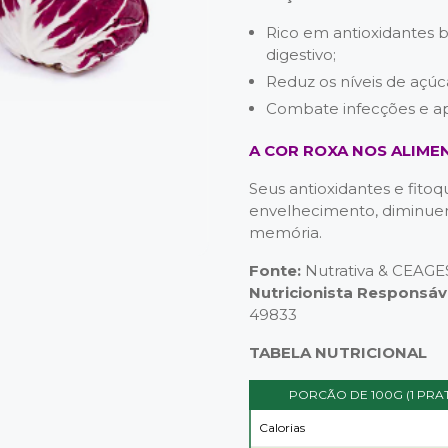
Rico em antioxidantes b
digestivo;
Reduz os níveis de açúc
Combate infecções e ap
A COR ROXA NOS ALIME
Seus antioxidantes e fit
envelhecimento, diminuem
memória.
Fonte:
Nutrativa & CEAGE
Nutricionista Responsáv
49833
TABELA NUTRICIONAL
PORCÃO DE 100G (1 PRA
Calorias