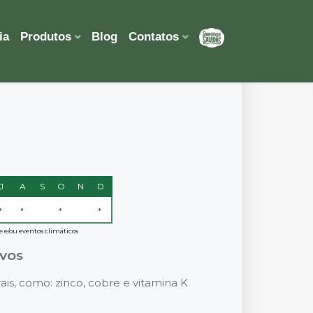
ia
Produtos
Blog
Contatos
J
A
S
O
N
D
•
•
•
•
e e/ou eventos climáticos
IVOS
ais, como: zinco, cobre e vitamina K