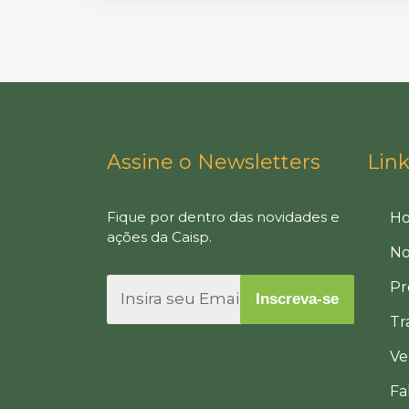
Assine o Newsletters
Lin
Fique por dentro das novidades e
H
ações da Caisp.
No
Pr
Inscreva-se
Tr
Ve
Fa