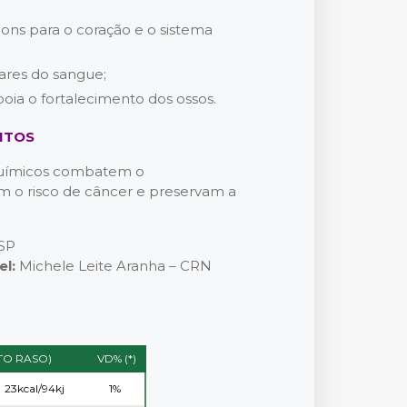
ons para o coração e o sistema
ares do sangue;
oia o fortalecimento dos ossos.
NTOS
oquímicos combatem o
 o risco de câncer e preservam a
SP
el:
Michele Leite Aranha – CRN
TO RASO)
VD% (*)
23kcal/94kj
1%