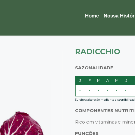
Home
Nossa Histór
RADICCHIO
SAZONALIDADE
J
F
M
A
M
J
•
•
•
•
•
•
Sujeito a alteração mediante disponibilidad
COMPONENTES NUTRIT
Rico em vitaminas e miner
FUNÇÕES