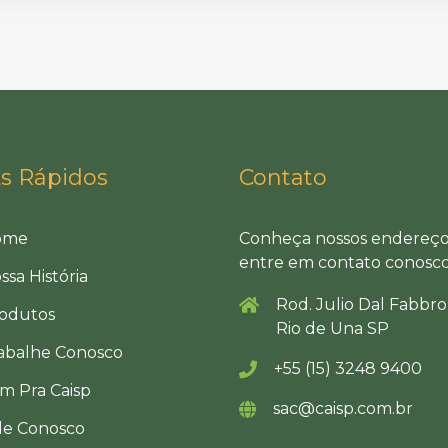
ks Rápidos
Contato
ome
Conheça nossos endereço
entre em contato conosco
ssa História
Rod. Julio Dal Fabbro
odutos
Rio de Una SP
abalhe Conosco
+55 (15) 3248 9400
m Pra Caisp
sac@caisp.com.br
le Conosco