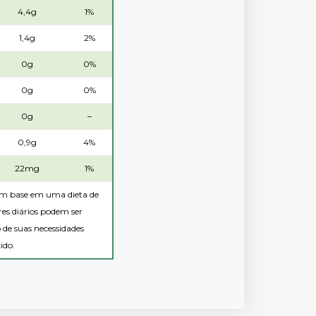
4,4g
1%
1,4g
2%
0g
0%
0g
0%
0g
–
0,9g
4%
22mg
1%
 com base em uma dieta de
es diários podem ser
de suas necessidades
ido.