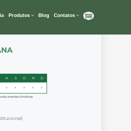
ia
Produtos
Blog
Contatos
ANA
A
S
O
N
D
•
•
•
•
•
e e/ou eventos climáticos
titucional)