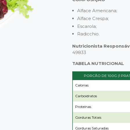
Alface Americana;
Alface Crespa;
Escarola;
Radicchio.
Nutricionista Responsáv
49833
TABELA NUTRICIONAL
PORCÃO DE 100G (1 PRA
Calorias
Carboidratos
Proteínas
Gorduras Totais
Gorduras Saturadas