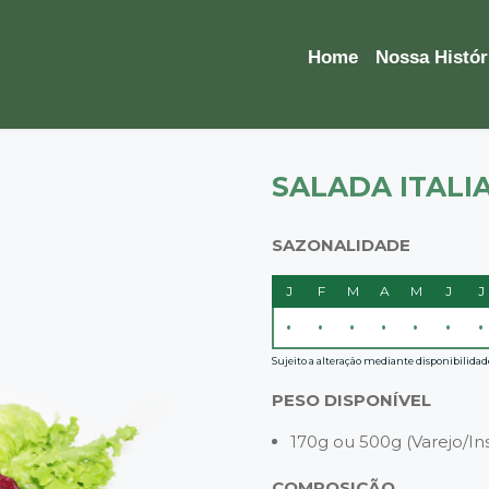
Home
Nossa Histór
SALADA ITALI
SAZONALIDADE
J
F
M
A
M
J
J
•
•
•
•
•
•
•
Sujeito a alteração mediante disponibilidad
PESO DISPONÍVEL
170g ou 500g (Varejo/Ins
COMPOSIÇÃO