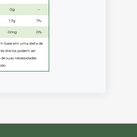
0g
–
1,7g
7%
0mg
0%
 com base em uma dieta de
es diários podem ser
de suas necessidades
ido.