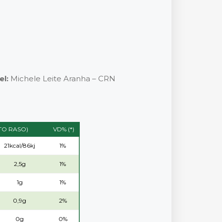
el:
Michele Leite Aranha – CRN
TO RASO)
VD% (*)
21kcal/86kj
1%
2,5g
1%
1g
1%
0,9g
2%
0g
0%