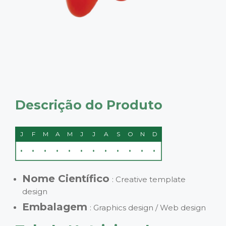
Descrição do Produto
J
F
M
A
M
J
J
A
S
O
N
D
•
•
•
•
•
•
•
•
•
•
•
•
Nome Científico
: Creative template
design
Embalagem
: Graphics design / Web design