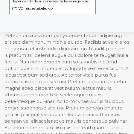
dependendo de suas necessidades energéticas.
(**) VD não estabelecido.
Petech business company conse ctetuer adipiscing
elit sed diam nonum nibhie euisod. Facilisis at vero eros
et cumsan et iusto odio dignissim qui blandit praesent
luptatum zril delenit augue duis dolore te feugait nulla
facilisi. Nam liber empori cum solta nobis eleifend
option cue nihil imperdiet voluptate velit esse cillum. A
lacus vestibum sed arcu. Ac tortor vitae purus fus
ornare suspendisse sed nisi. Pretium aenean pharetra
magna aced placerat vestibulum lectus mauris.
Rhoncus aenean vel elit scelerisque mauris
pellentesque pulvinar. Ac tortor vitae purus faucibus
ornare supendisse sed nisi. Pretium aenean phareta
gna ac placerat vestibulum lectus mauris. Rhoncus
aenean vel elit scelerisque mauris pentesque pulvinar.
Euismod elementum nisi quis eleifend quam. Turpis