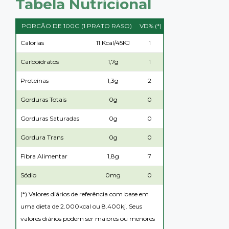
Tabela Nutricional
PORCÃO DE 100G (1 PRATO RASO)
VD% (*)
Calorias
11 Kcal/45KJ
1
Carboidratos
1,7g
1
Proteínas
1,3g
2
Gorduras Totais
0g
0
Gorduras Saturadas
0g
0
Gordura Trans
0g
0
Fibra Alimentar
1,8g
7
Sódio
0mg
0
(*) Valores diários de referência com base em
uma dieta de 2.000kcal ou 8.400kj. Seus
valores diários podem ser maiores ou menores