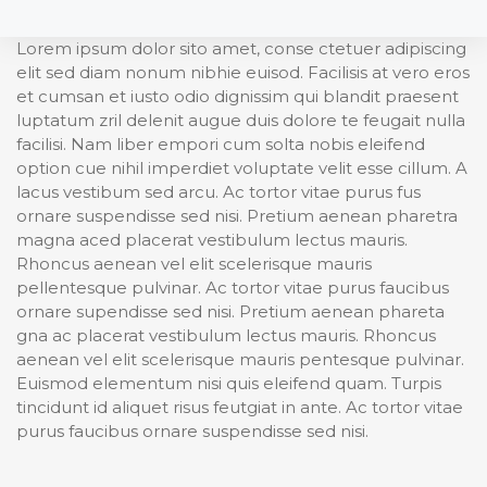
Lorem ipsum dolor sito amet, conse ctetuer adipiscing
elit sed diam nonum nibhie euisod. Facilisis at vero eros
et cumsan et iusto odio dignissim qui blandit praesent
luptatum zril delenit augue duis dolore te feugait nulla
facilisi. Nam liber empori cum solta nobis eleifend
option cue nihil imperdiet voluptate velit esse cillum. A
lacus vestibum sed arcu. Ac tortor vitae purus fus
ornare suspendisse sed nisi. Pretium aenean pharetra
magna aced placerat vestibulum lectus mauris.
Rhoncus aenean vel elit scelerisque mauris
pellentesque pulvinar. Ac tortor vitae purus faucibus
ornare supendisse sed nisi. Pretium aenean phareta
gna ac placerat vestibulum lectus mauris. Rhoncus
aenean vel elit scelerisque mauris pentesque pulvinar.
Euismod elementum nisi quis eleifend quam. Turpis
tincidunt id aliquet risus feutgiat in ante. Ac tortor vitae
purus faucibus ornare suspendisse sed nisi.