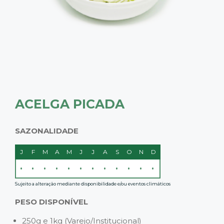
ACELGA PICADA
SAZONALIDADE
J
F
M
A
M
J
J
A
S
O
N
D
•
•
•
•
•
•
•
•
•
•
•
•
Sujeito a alteração mediante disponibilidade e/ou eventos climáticos
PESO DISPONÍVEL
250g e 1kg (Varejo/Institucional)