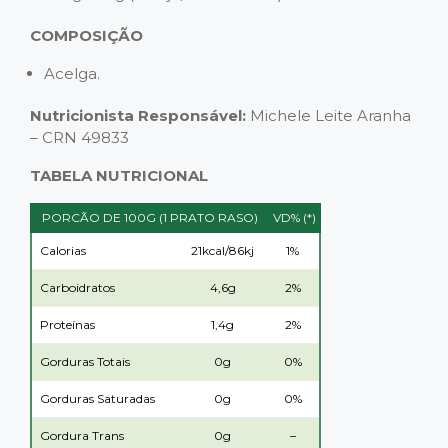
COMPOSIÇÃO
Acelga.
Nutricionista Responsável:
Michele Leite Aranha
– CRN 49833
TABELA NUTRICIONAL
PORCÃO DE 100G (1 PRATO RASO)
VD% (*)
Calorias
21kcal/86kj
1%
Carboidratos
4,6g
2%
Proteínas
1,4g
2%
Gorduras Totais
0g
0%
Gorduras Saturadas
0g
0%
Gordura Trans
0g
–