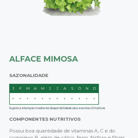
ALFACE MIMOSA
SAZONALIDADE
J
F
M
A
M
J
J
A
S
O
N
D
•
•
•
•
•
•
•
•
•
•
•
•
Sujeito a alteração mediante disponibilidade e/ou eventos climáticos
COMPONENTES NUTRITIVOS
Possui boa quantidade de vitaminas A, C e do
complexo B, além de cálcio, ferro, fósforo e fibras.