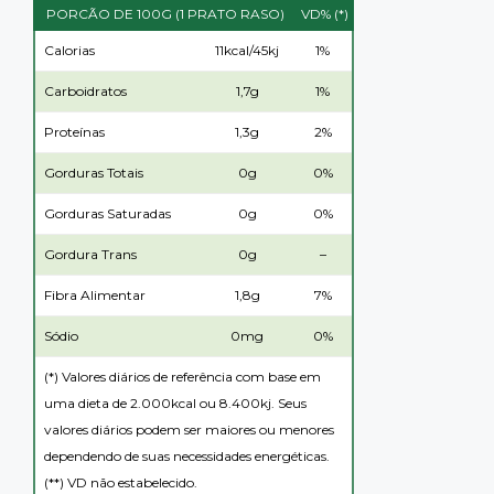
PORCÃO DE 100G (1 PRATO RASO)
VD% (*)
Calorias
11kcal/45kj
1%
Carboidratos
1,7g
1%
Proteínas
1,3g
2%
Gorduras Totais
0g
0%
Gorduras Saturadas
0g
0%
Gordura Trans
0g
–
Fibra Alimentar
1,8g
7%
Sódio
0mg
0%
(*) Valores diários de referência com base em
uma dieta de 2.000kcal ou 8.400kj. Seus
valores diários podem ser maiores ou menores
dependendo de suas necessidades energéticas.
(**) VD não estabelecido.