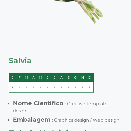
Salvia
J
F
M
A
M
J
J
A
S
O
N
D
•
•
•
•
•
•
•
•
•
•
•
•
Nome Científico
: Creative template
design
Embalagem
: Graphics design / Web design