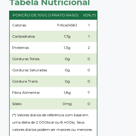
Tabela Nutricional
PORCÃO DE 100G (1 PRATO RASO)
VD% (*)
Calorias
11 Kcal/45KJ
1
Carboidratos
1,7g
1
Proteínas
1,3g
2
Gorduras Totais
0g
0
Gorduras Saturadas
0g
0
Gordura Trans
0g
0
Fibra Alimentar
1,8g
7
Sódio
0mg
0
(*) Valores diários de referência com base em
uma dieta de 2.000kcal ou 8.400kj. Seus
valores diários podem ser maiores ou menores